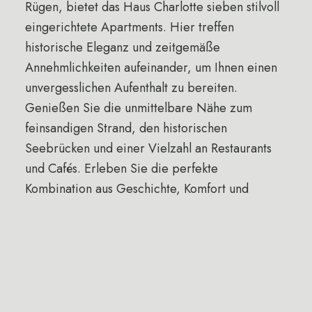
Rügen, bietet das Haus Charlotte sieben stilvoll
eingerichtete Apartments. Hier treffen
historische Eleganz und zeitgemäße
Annehmlichkeiten aufeinander, um Ihnen einen
unvergesslichen Aufenthalt zu bereiten.
Genießen Sie die unmittelbare Nähe zum
feinsandigen Strand, den historischen
Seebrücken und einer Vielzahl an Restaurants
und Cafés. Erleben Sie die perfekte
Kombination aus Geschichte, Komfort und
zentraler Lage im Haus Charlotte und lassen Sie
sich von der einzigartigen Atmosphäre dieses
besonderen Ortes verzaubern.
Bitte beachten Sie,
vom 1.November bis zum 31. März