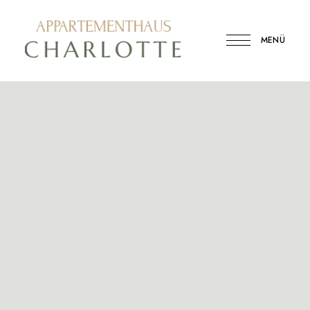
MENÜ
Ferienwohnung
Appartementhaus
in
der
Charlotte
Binzer
Bucht